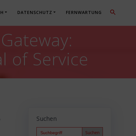
CH
DATENSCHUTZ
FERNWARTUNG
 Gateway:
l of Service
Suchen
f
Search
for: