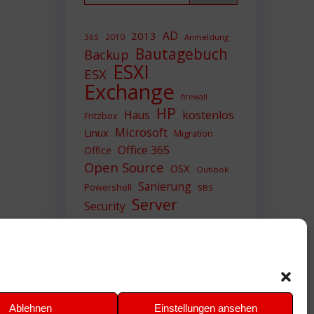
AD
2013
365
2010
Anmeldung
Bautagebuch
Backup
ESXI
ESX
Exchange
firewall
HP
Haus
kostenlos
Fritzbox
Microsoft
Linux
Migration
Office 365
Office
Open Source
OSX
Outlook
Sanierung
Powershell
SBS
Server
Security
Sicherheit
SIEM
Sicherung
Sophos
SSL
Ubuntu
Update
UTM
Upgrade
Veeam
VCSA
VCenter
VMWare
VPN
WAZUH
Ablehnen
Einstellungen ansehen