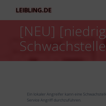
Zum
Inhalt
LEIBLING.DE
springen
[NEU] [niedri
Schwachstelle
Ein lokaler Angreifer kann eine Schwachste
Service Angriff durchzuführen.