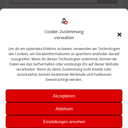
Backup
AD
2013
365
2010
Anmeldung
ESXI
Bautagebuch
ESX
Exchange
HP
Haus
Fritzbox
firewall
Cookie-Zustimmung
Microsoft
kostenlos
Linux
Office
Migration
verwalten
Open Source
Office 365
OSX
Powershell
Outlook
Server
Um dir ein optimales Erlebnis zu bieten, verwenden wir Technologien
Sicherheit
Sanierung
Security
SBS
wie Cookies, um Geräteinformationen zu speichern und/oder darauf
Sophos
SSL
Ubuntu
SIEM
Sicherung
zuzugreifen. Wenn du diesen Technologien zustimmst, können wir
Update
UTM
Veeam
Daten wie das Surfverhalten oder eindeutige IDs auf dieser Website
VCSA
Upgrade
VCenter
verarbeiten. Wenn du deine Zustimmung nicht erteilst oder
Windows
VMWare
VPN
WAZUH
zurückziehst, können bestimmte Merkmale und Funktionen
Zertifikat
beeinträchtigt werden.
Akzeptieren
Ablehnen
© 2026 Leibling.de. Erstellt mit WordPress und dem
Highlight
Einstellungen ansehen
Theme