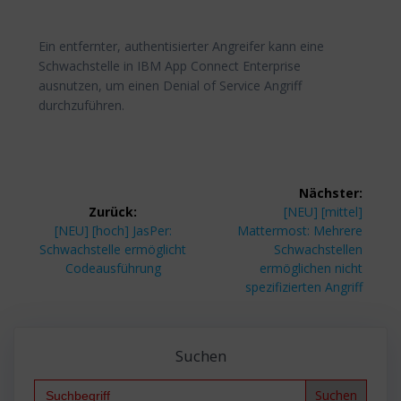
Ein entfernter, authentisierter Angreifer kann eine
Schwachstelle in IBM App Connect Enterprise
ausnutzen, um einen Denial of Service Angriff
durchzuführen.
Beitragsnavigation
Nächster:
Nächster
Zurück:
[NEU] [mittel]
Vorheriger
Beitrag:
[NEU] [hoch] JasPer:
Mattermost: Mehrere
Beitrag:
Schwachstelle ermöglicht
Schwachstellen
Codeausführung
ermöglichen nicht
spezifizierten Angriff
Suchen
Search
for: