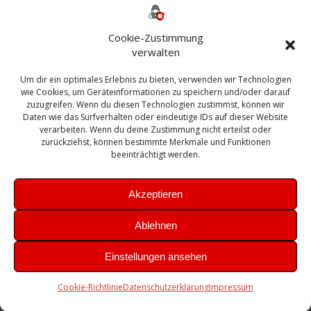
ESXI
Bautagebuch
ESX
Exchange
HP
Haus
Fritzbox
firewall
Cookie-Zustimmung
Microsoft
kostenlos
Linux
Office
Migration
verwalten
Open Source
Office 365
OSX
Powershell
Outlook
Server
Um dir ein optimales Erlebnis zu bieten, verwenden wir Technologien
Sicherheit
Sanierung
Security
SBS
wie Cookies, um Geräteinformationen zu speichern und/oder darauf
Sophos
SSL
Ubuntu
SIEM
Sicherung
zuzugreifen. Wenn du diesen Technologien zustimmst, können wir
Update
UTM
Veeam
Daten wie das Surfverhalten oder eindeutige IDs auf dieser Website
VCSA
Upgrade
VCenter
verarbeiten. Wenn du deine Zustimmung nicht erteilst oder
Windows
VMWare
VPN
WAZUH
zurückziehst, können bestimmte Merkmale und Funktionen
Zertifikat
beeinträchtigt werden.
Akzeptieren
Ablehnen
© 2026 Leibling.de. Erstellt mit WordPress und dem
Highlight
Einstellungen ansehen
Theme
Cookie-Richtlinie
Datenschutzerklärung
Impressum