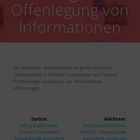
Offenlegung von
Informationen
Ein entfernter, authentisierter Angreifer kann eine
Schwachstelle in Fortinet FortiAnalyzer und Fortinet
FortiManager ausnutzen, um Informationen
offenzulegen.
Beitragsnavigation
Zurück:
Nächster:
Vorheriger
Nächster
[NEU] [hoch] Wibu-
[NEU] [hoch] Fortinet
Beitrag:
Beitrag:
Systems CodeMeter:
FortiOS: Schwachstelle
Schwachstelle ermöglicht
ermöglicht Cross-Site