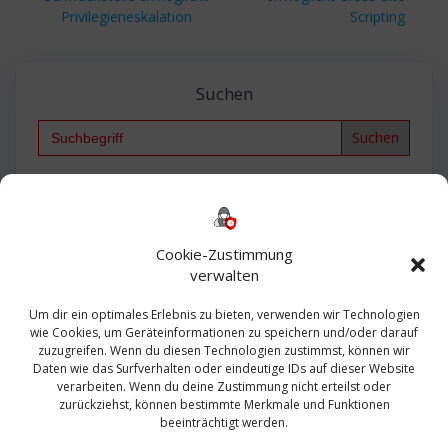
Privilegieneskalation
Scripting
Suchen
Search
for:
Backup
AD
2013
365
2010
Anmeldung
ESXI
Bautagebuch
ESX
Exchange
HP
Haus
Fritzbox
firewall
Cookie-Zustimmung
Microsoft
kostenlos
Linux
Office
Migration
verwalten
Open Source
Office 365
OSX
Powershell
Outlook
Server
Um dir ein optimales Erlebnis zu bieten, verwenden wir Technologien
Sicherheit
Sanierung
Security
SBS
wie Cookies, um Geräteinformationen zu speichern und/oder darauf
Sophos
SSL
Ubuntu
SIEM
Sicherung
zuzugreifen. Wenn du diesen Technologien zustimmst, können wir
Update
UTM
Veeam
Daten wie das Surfverhalten oder eindeutige IDs auf dieser Website
VCSA
Upgrade
VCenter
verarbeiten. Wenn du deine Zustimmung nicht erteilst oder
Windows
VMWare
VPN
WAZUH
zurückziehst, können bestimmte Merkmale und Funktionen
Zertifikat
beeinträchtigt werden.