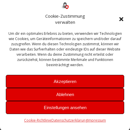
ESXI
Bautagebuch
ESX
Exchange
HP
Haus
Fritzbox
firewall
Cookie-Zustimmung
Microsoft
kostenlos
Linux
Office
Migration
verwalten
Open Source
Office 365
OSX
Powershell
Outlook
Server
Um dir ein optimales Erlebnis zu bieten, verwenden wir Technologien
Sicherheit
Sanierung
Security
SBS
wie Cookies, um Geräteinformationen zu speichern und/oder darauf
Sophos
SSL
Ubuntu
SIEM
Sicherung
zuzugreifen. Wenn du diesen Technologien zustimmst, können wir
Update
UTM
Veeam
Daten wie das Surfverhalten oder eindeutige IDs auf dieser Website
VCSA
Upgrade
VCenter
verarbeiten. Wenn du deine Zustimmung nicht erteilst oder
Windows
VMWare
VPN
WAZUH
zurückziehst, können bestimmte Merkmale und Funktionen
Zertifikat
beeinträchtigt werden.
Akzeptieren
Ablehnen
© 2026 Leibling.de. Erstellt mit WordPress und dem
Highlight
Einstellungen ansehen
Theme
Cookie-Richtlinie
Datenschutzerklärung
Impressum