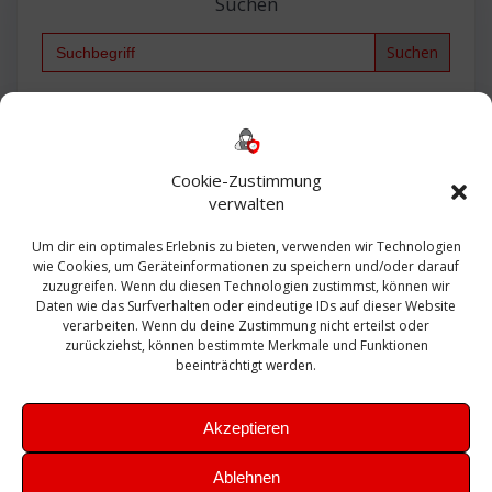
Suchen
Search
for:
Backup
AD
2013
365
2010
Anmeldung
ESXI
Bautagebuch
ESX
Exchange
HP
Haus
Fritzbox
firewall
Cookie-Zustimmung
Microsoft
kostenlos
Linux
Office
Migration
verwalten
Open Source
Office 365
OSX
Powershell
Outlook
Server
Um dir ein optimales Erlebnis zu bieten, verwenden wir Technologien
Sicherheit
Sanierung
Security
SBS
wie Cookies, um Geräteinformationen zu speichern und/oder darauf
Sophos
SSL
Ubuntu
SIEM
Sicherung
zuzugreifen. Wenn du diesen Technologien zustimmst, können wir
Update
UTM
Veeam
Daten wie das Surfverhalten oder eindeutige IDs auf dieser Website
VCSA
Upgrade
VCenter
verarbeiten. Wenn du deine Zustimmung nicht erteilst oder
Windows
VMWare
VPN
WAZUH
zurückziehst, können bestimmte Merkmale und Funktionen
Zertifikat
beeinträchtigt werden.
Akzeptieren
Ablehnen