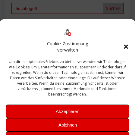
Search
for:
Backup
AD
2013
365
2010
Anmeldung
ESXI
Bautagebuch
ESX
Exchange
HP
Haus
Fritzbox
firewall
Cookie-Zustimmung
Microsoft
kostenlos
Linux
Office
Migration
verwalten
Open Source
Office 365
OSX
Powershell
Outlook
Server
Um dir ein optimales Erlebnis zu bieten, verwenden wir Technologien
Sicherheit
Sanierung
Security
SBS
wie Cookies, um Geräteinformationen zu speichern und/oder darauf
Sophos
SSL
Ubuntu
SIEM
Sicherung
zuzugreifen. Wenn du diesen Technologien zustimmst, können wir
Update
UTM
Veeam
Daten wie das Surfverhalten oder eindeutige IDs auf dieser Website
VCSA
Upgrade
VCenter
verarbeiten. Wenn du deine Zustimmung nicht erteilst oder
Windows
VMWare
VPN
WAZUH
zurückziehst, können bestimmte Merkmale und Funktionen
Zertifikat
beeinträchtigt werden.
Akzeptieren
Ablehnen