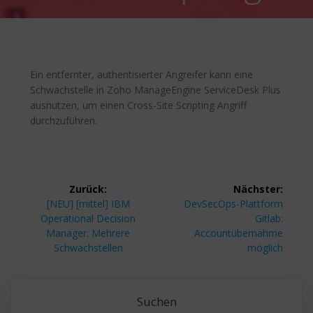
Ein entfernter, authentisierter Angreifer kann eine
Schwachstelle in Zoho ManageEngine ServiceDesk Plus
ausnutzen, um einen Cross-Site Scripting Angriff
durchzuführen.
Beitragsnavigation
Zurück:
Nächster:
Vorheriger
Nächster
[NEU] [mittel] IBM
DevSecOps-Plattform
Beitrag:
Beitrag:
Operational Decision
Gitlab:
Manager: Mehrere
Accountübernahme
Schwachstellen
möglich
Suchen