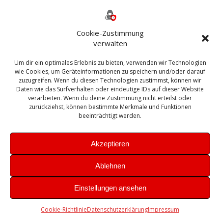
Backup
AD
2013
365
2010
Anmeldung
ESXI
Bautagebuch
ESX
Exchange
HP
Haus
Fritzbox
firewall
Cookie-Zustimmung
Microsoft
kostenlos
Linux
Office
Migration
verwalten
Open Source
Office 365
OSX
Powershell
Outlook
Server
Um dir ein optimales Erlebnis zu bieten, verwenden wir Technologien
Sicherheit
Sanierung
Security
SBS
wie Cookies, um Geräteinformationen zu speichern und/oder darauf
Sophos
SSL
Ubuntu
SIEM
Sicherung
zuzugreifen. Wenn du diesen Technologien zustimmst, können wir
Update
UTM
Veeam
Daten wie das Surfverhalten oder eindeutige IDs auf dieser Website
VCSA
Upgrade
VCenter
verarbeiten. Wenn du deine Zustimmung nicht erteilst oder
Windows
VMWare
VPN
WAZUH
zurückziehst, können bestimmte Merkmale und Funktionen
Zertifikat
beeinträchtigt werden.
Akzeptieren
Ablehnen
© 2026 Leibling.de. Erstellt mit WordPress und dem
Highlight
Einstellungen ansehen
Theme
Cookie-Richtlinie
Datenschutzerklärung
Impressum