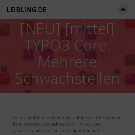
Zum
LEIBLING.DE
Inhalt
springen
[NEU] [mittel]
TYPO3 Core:
Mehrere
Schwachstellen
Ein entfernter, anonymer oder authentisierter Angreifer
kann mehrere Schwachstellen in TYPO3 Core
ausnutzen, um Dateien zu manipulieren und