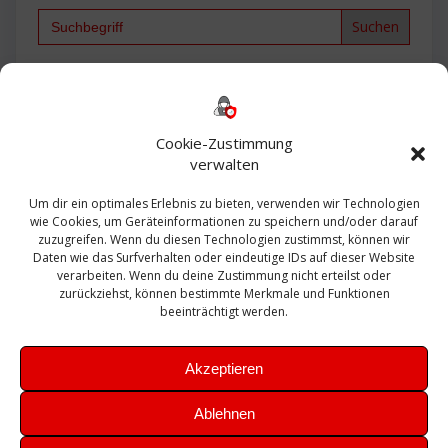
Search
for:
Backup
AD
2013
365
2010
Anmeldung
ESXI
Bautagebuch
ESX
Exchange
HP
Haus
Fritzbox
firewall
Cookie-Zustimmung
Microsoft
kostenlos
Linux
Office
Migration
verwalten
Open Source
Office 365
OSX
Powershell
Outlook
Server
Um dir ein optimales Erlebnis zu bieten, verwenden wir Technologien
Sicherheit
Sanierung
Security
SBS
wie Cookies, um Geräteinformationen zu speichern und/oder darauf
Sophos
SSL
Ubuntu
SIEM
Sicherung
zuzugreifen. Wenn du diesen Technologien zustimmst, können wir
Update
UTM
Veeam
Daten wie das Surfverhalten oder eindeutige IDs auf dieser Website
VCSA
Upgrade
VCenter
verarbeiten. Wenn du deine Zustimmung nicht erteilst oder
Windows
VMWare
VPN
WAZUH
zurückziehst, können bestimmte Merkmale und Funktionen
Zertifikat
beeinträchtigt werden.
Akzeptieren
Ablehnen
© 2026 Leibling.de. Erstellt mit WordPress und dem
Highlight