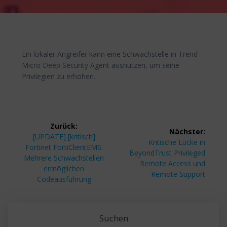
Ein lokaler Angreifer kann eine Schwachstelle in Trend
Micro Deep Security Agent ausnutzen, um seine
Privilegien zu erhöhen.
Beitragsnavigation
Zurück:
Nächster:
Vorheriger
[UPDATE] [kritisch]
Nächster
Kritische Lücke in
Beitrag:
Fortinet FortiClientEMS:
Beitrag:
BeyondTrust Privileged
Mehrere Schwachstellen
Remote Access und
ermöglichen
Remote Support
Codeausführung
Suchen