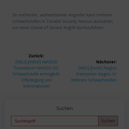
Ein entfernter, authentisierter Angreifer kann mehrere
Schwachstellen in Tenable Security Nessus ausnutzen,
um einen Denial of Service Angriff durchzuführen.
Beitragsnavigation
Zurück:
Vorheriger
[NEU] [mittel] NetBSD
Nächster:
Beitrag:
Nächster
Foundation NetBSD OS:
[NEU] [hoch] Nagios
Beitrag:
Schwachstelle ermöglicht
Enterprises Nagios XI:
Offenlegung von
Mehrere Schwachstellen
Informationen
Suchen
Search
for: