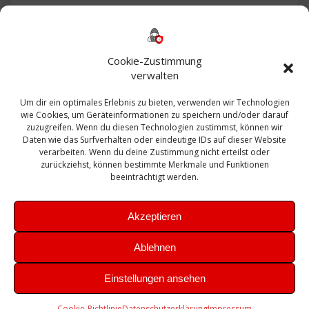
Backup
AD
2013
365
2010
Anmeldung
ESXI
Bautagebuch
ESX
Exchange
HP
Haus
Fritzbox
firewall
Cookie-Zustimmung
Microsoft
kostenlos
Linux
Office
Migration
verwalten
Open Source
Office 365
OSX
Powershell
Outlook
Server
Um dir ein optimales Erlebnis zu bieten, verwenden wir Technologien
Sicherheit
Sanierung
Security
SBS
wie Cookies, um Geräteinformationen zu speichern und/oder darauf
Sophos
SSL
Ubuntu
SIEM
Sicherung
zuzugreifen. Wenn du diesen Technologien zustimmst, können wir
Update
UTM
Veeam
Daten wie das Surfverhalten oder eindeutige IDs auf dieser Website
VCSA
Upgrade
VCenter
verarbeiten. Wenn du deine Zustimmung nicht erteilst oder
Windows
VMWare
VPN
WAZUH
zurückziehst, können bestimmte Merkmale und Funktionen
Zertifikat
beeinträchtigt werden.
Akzeptieren
Ablehnen
© 2026 Leibling.de. Erstellt mit WordPress und dem
Highlight
Einstellungen ansehen
Theme
Cookie-Richtlinie
Datenschutzerklärung
Impressum