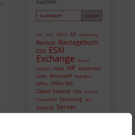
Suchen
n,
Search
for:
AD
2013
365
2010
Anmeldung
Bautagebuch
Backup
ESXI
ESX
Exchange
firewall
HP
Haus
kostenlos
Fritzbox
Microsoft
Linux
Migration
Office 365
Office
Open Source
OSX
Outlook
Sanierung
Powershell
SBS
Server
Security
Sicherheit
SIEM
Sicherung
Sophos
SSL
Ubuntu
Update
UTM
Upgrade