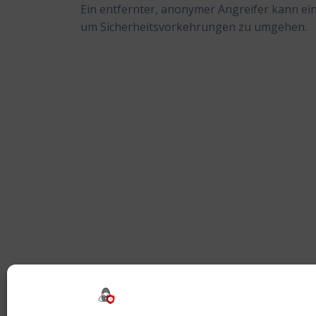
Ein entfernter, anonymer Angreifer kann ei
um Sicherheitsvorkehrungen zu umgehen.
Beitragsnavigation