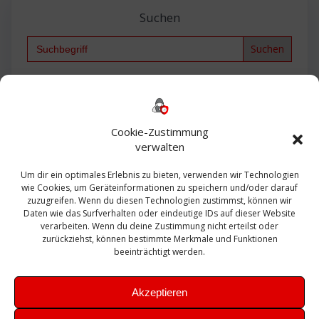
Suchen
Search
for:
Backup
AD
2013
365
2010
Anmeldung
ESXI
Bautagebuch
ESX
Exchange
HP
Haus
Fritzbox
firewall
Cookie-Zustimmung
Microsoft
kostenlos
Linux
Office
Migration
verwalten
Open Source
Office 365
OSX
Powershell
Outlook
Server
Um dir ein optimales Erlebnis zu bieten, verwenden wir Technologien
Sicherheit
Sanierung
Security
SBS
wie Cookies, um Geräteinformationen zu speichern und/oder darauf
Sophos
SSL
Ubuntu
SIEM
Sicherung
zuzugreifen. Wenn du diesen Technologien zustimmst, können wir
Update
UTM
Veeam
Daten wie das Surfverhalten oder eindeutige IDs auf dieser Website
VCSA
Upgrade
VCenter
verarbeiten. Wenn du deine Zustimmung nicht erteilst oder
Windows
VMWare
VPN
WAZUH
zurückziehst, können bestimmte Merkmale und Funktionen
Zertifikat
beeinträchtigt werden.
Akzeptieren