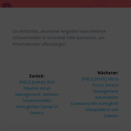
Ein entfernter, anonymer Angreifer kann mehrere
Schwachstellen in SonicWall SMA ausnutzen, um
Informationen offenzulegen.
Beitragsnavigation
Nächster:
Zurück:
Nächster
[NEU] [hoch] Micro
Vorheriger
[NEU] [mittel] IBM
Beitrag:
Focus Service
Beitrag:
Maximo Asset
Management
Management: Mehrere
Automation:
Schwachstellen
Schwachstelle ermöglicht
ermöglichen Denial of
Manipulation von
Service
Dateien