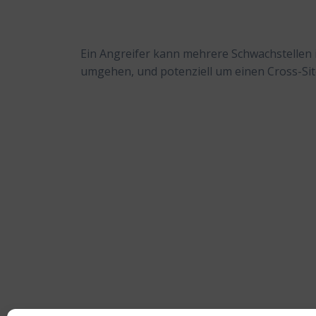
Ein Angreifer kann mehrere Schwachstellen
umgehen, und potenziell um einen Cross-Site
Beitragsnavigation