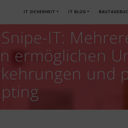
IT SICHERHEIT
IT BLOG
BAUTAGEBU
 Snipe-IT: Mehrer
en ermöglichen 
rkehrungen und p
ipting