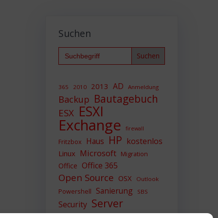
Suchen
Search
for:
AD
2013
365
2010
Anmeldung
Bautagebuch
Backup
ESXI
ESX
Exchange
firewall
HP
Haus
kostenlos
Fritzbox
Microsoft
Linux
Migration
Office 365
Office
Open Source
OSX
Outlook
Sanierung
Powershell
SBS
Server
Security
Sicherheit
SIEM
Sicherung