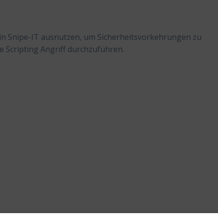
 in Snipe-IT ausnutzen, um Sicherheitsvorkehrungen zu
 Scripting Angriff durchzuführen.