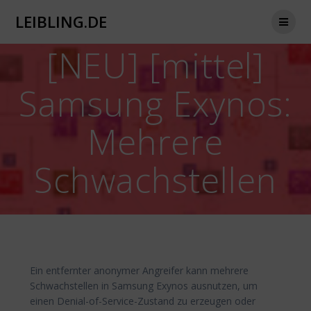
Zum
LEIBLING.DE
Inhalt
springen
[NEU] [mittel]
Samsung Exynos:
Mehrere
Schwachstellen
Ein entfernter anonymer Angreifer kann mehrere
Schwachstellen in Samsung Exynos ausnutzen, um
einen Denial-of-Service-Zustand zu erzeugen oder