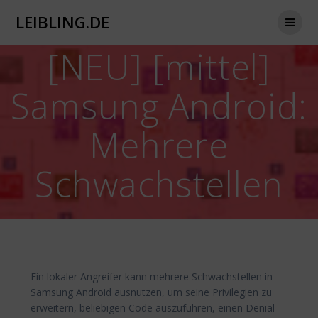
Zum
LEIBLING.DE
Inhalt
springen
[NEU] [mittel]
Samsung Android:
Mehrere
Schwachstellen
Ein lokaler Angreifer kann mehrere Schwachstellen in
Samsung Android ausnutzen, um seine Privilegien zu
erweitern, beliebigen Code auszuführen, einen Denial-