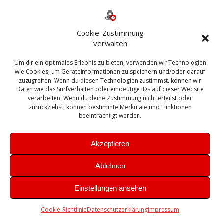
Backup
AD
2013
365
2010
Anmeldung
ESXI
Bautagebuch
ESX
Exchange
HP
Haus
Fritzbox
firewall
Cookie-Zustimmung
Microsoft
kostenlos
Linux
Office
Migration
verwalten
Open Source
Office 365
OSX
Powershell
Outlook
Server
Um dir ein optimales Erlebnis zu bieten, verwenden wir Technologien
Sicherheit
Sanierung
Security
SBS
wie Cookies, um Geräteinformationen zu speichern und/oder darauf
Sophos
SSL
Ubuntu
SIEM
Sicherung
zuzugreifen. Wenn du diesen Technologien zustimmst, können wir
Update
UTM
Veeam
Daten wie das Surfverhalten oder eindeutige IDs auf dieser Website
VCSA
Upgrade
VCenter
verarbeiten. Wenn du deine Zustimmung nicht erteilst oder
Windows
VMWare
VPN
WAZUH
zurückziehst, können bestimmte Merkmale und Funktionen
Zertifikat
beeinträchtigt werden.
Akzeptieren
Ablehnen
© 2026 Leibling.de. Erstellt mit WordPress und dem
Highlight
Einstellungen ansehen
Theme
Cookie-Richtlinie
Datenschutzerklärung
Impressum