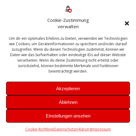
Backup
AD
2013
365
2010
Anmeldung
ESXI
Bautagebuch
ESX
Exchange
HP
Haus
Fritzbox
firewall
Cookie-Zustimmung
Microsoft
kostenlos
Linux
Office
Migration
verwalten
Open Source
Office 365
OSX
Powershell
Outlook
Server
Um dir ein optimales Erlebnis zu bieten, verwenden wir Technologien
Sicherheit
Sanierung
Security
SBS
wie Cookies, um Geräteinformationen zu speichern und/oder darauf
Sophos
SSL
Ubuntu
SIEM
Sicherung
zuzugreifen. Wenn du diesen Technologien zustimmst, können wir
Update
UTM
Veeam
Daten wie das Surfverhalten oder eindeutige IDs auf dieser Website
VCSA
Upgrade
VCenter
verarbeiten. Wenn du deine Zustimmung nicht erteilst oder
Windows
VMWare
VPN
WAZUH
zurückziehst, können bestimmte Merkmale und Funktionen
Zertifikat
beeinträchtigt werden.
Akzeptieren
Ablehnen
© 2026 Leibling.de. Erstellt mit WordPress und dem
Highlight
Einstellungen ansehen
Theme
Cookie-Richtlinie
Datenschutzerklärung
Impressum