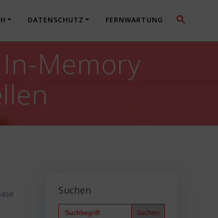
CH
DATENSCHUTZ
FERNWARTUNG
n In-Memory
llen
Suchen
base
Search
for: