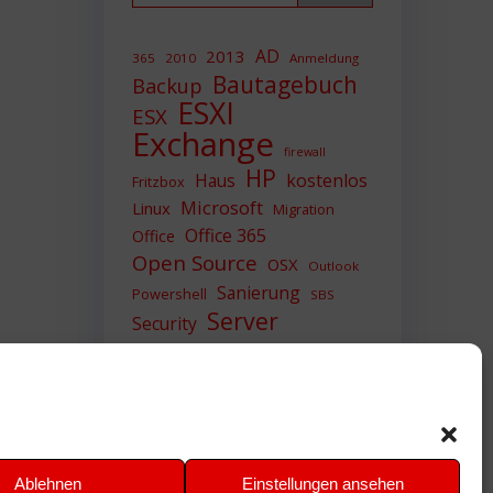
AD
2013
365
2010
Anmeldung
Bautagebuch
Backup
ESXI
ESX
Exchange
firewall
HP
Haus
kostenlos
Fritzbox
Microsoft
Linux
Migration
Office 365
Office
Open Source
OSX
Outlook
Sanierung
Powershell
SBS
Server
Security
Sicherheit
SIEM
Sicherung
Sophos
SSL
Ubuntu
Update
UTM
Upgrade
Veeam
VCSA
VCenter
VMWare
VPN
WAZUH
Ablehnen
Einstellungen ansehen