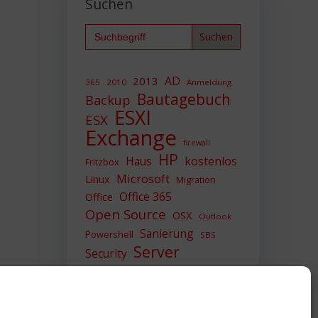
Suchen
Search
for:
AD
2013
365
2010
Anmeldung
Bautagebuch
Backup
ESXI
ESX
Exchange
firewall
HP
Haus
kostenlos
Fritzbox
Microsoft
Linux
Migration
Office 365
Office
Open Source
OSX
Outlook
Sanierung
Powershell
SBS
Server
Security
Sicherheit
SIEM
Sicherung
Sophos
SSL
Ubuntu
Update
UTM
Upgrade