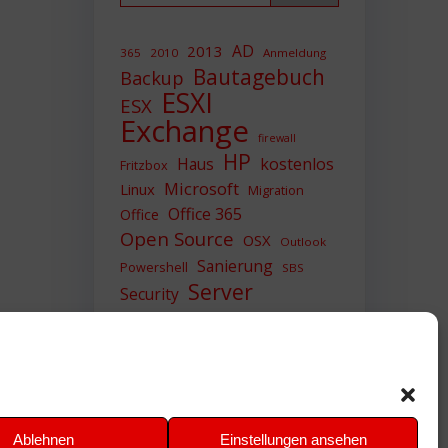
AD
2013
365
2010
Anmeldung
Bautagebuch
Backup
ESXI
ESX
Exchange
firewall
HP
Haus
kostenlos
Fritzbox
Microsoft
Linux
Migration
Office 365
Office
Open Source
OSX
Outlook
Sanierung
Powershell
SBS
Server
Security
Sicherheit
SIEM
Sicherung
Sophos
SSL
Ubuntu
Update
UTM
Upgrade
Veeam
VCSA
VCenter
VMWare
VPN
WAZUH
Ablehnen
Einstellungen ansehen