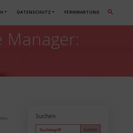
CH
DATENSCHUTZ
FERNWARTUNG
se Manager:
Suchen
zen,
Search
for: