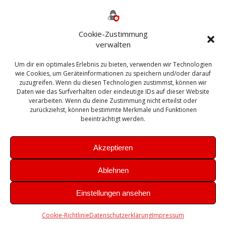
Backup
AD
2013
365
2010
Anmeldung
ESXI
Bautagebuch
ESX
Exchange
HP
Haus
Fritzbox
firewall
Cookie-Zustimmung
Microsoft
kostenlos
Linux
Office
Migration
verwalten
Open Source
Office 365
OSX
Powershell
Outlook
Server
Um dir ein optimales Erlebnis zu bieten, verwenden wir Technologien
Sicherheit
Sanierung
Security
SBS
wie Cookies, um Geräteinformationen zu speichern und/oder darauf
Sophos
SSL
Ubuntu
SIEM
Sicherung
zuzugreifen. Wenn du diesen Technologien zustimmst, können wir
Update
UTM
Veeam
Daten wie das Surfverhalten oder eindeutige IDs auf dieser Website
VCSA
Upgrade
VCenter
verarbeiten. Wenn du deine Zustimmung nicht erteilst oder
Windows
VMWare
VPN
WAZUH
zurückziehst, können bestimmte Merkmale und Funktionen
Zertifikat
beeinträchtigt werden.
Akzeptieren
Ablehnen
© 2026 Leibling.de. Erstellt mit WordPress und dem
Highlight
Einstellungen ansehen
Theme
Cookie-Richtlinie
Datenschutzerklärung
Impressum