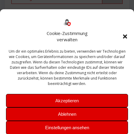
Backup
AD
2013
365
2010
Anmeldung
ESXI
Bautagebuch
ESX
Exchange
HP
Haus
Fritzbox
firewall
Cookie-Zustimmung
Microsoft
kostenlos
Linux
Office
Migration
verwalten
Open Source
Office 365
OSX
Powershell
Outlook
Server
Um dir ein optimales Erlebnis zu bieten, verwenden wir Technologien
Sicherheit
Sanierung
Security
SBS
wie Cookies, um Geräteinformationen zu speichern und/oder darauf
Sophos
SSL
Ubuntu
SIEM
Sicherung
zuzugreifen. Wenn du diesen Technologien zustimmst, können wir
Update
UTM
Veeam
Daten wie das Surfverhalten oder eindeutige IDs auf dieser Website
VCSA
Upgrade
VCenter
verarbeiten. Wenn du deine Zustimmung nicht erteilst oder
Windows
VMWare
VPN
WAZUH
zurückziehst, können bestimmte Merkmale und Funktionen
Zertifikat
beeinträchtigt werden.
Akzeptieren
Ablehnen
© 2026 Leibling.de. Erstellt mit WordPress und dem
Highlight
Einstellungen ansehen
Theme