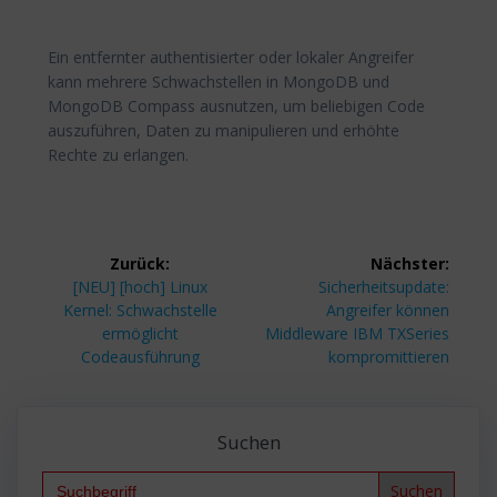
Ein entfernter authentisierter oder lokaler Angreifer
kann mehrere Schwachstellen in MongoDB und
MongoDB Compass ausnutzen, um beliebigen Code
auszuführen, Daten zu manipulieren und erhöhte
Rechte zu erlangen.
Beitragsnavigation
Zurück:
Nächster:
Vorheriger
Nächster
[NEU] [hoch] Linux
Sicherheitsupdate:
Beitrag:
Beitrag:
Kernel: Schwachstelle
Angreifer können
ermöglicht
Middleware IBM TXSeries
Codeausführung
kompromittieren
Suchen
Search
for: