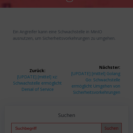
Ein Angreifer kann eine Schwachstelle in MinIO
ausnutzen, um Sicherheitsvorkehrungen zu umgehen.
Beitragsnavigation
Nächster:
Zurück:
Nächster
[UPDATE] [mittel] Golang
Vorheriger
[UPDATE] [mittel] xz:
Beitrag:
Go: Schwachstelle
Beitrag:
Schwachstelle ermöglicht
ermöglicht Umgehen von
Denial of Service
Sicherheitsvorkehrungen
Suchen
Search
for: