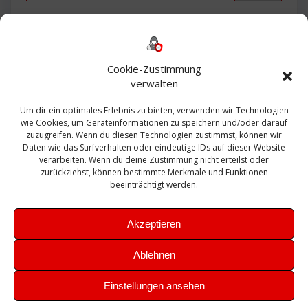
Backup
AD
2013
365
2010
Anmeldung
ESXI
Bautagebuch
ESX
Exchange
HP
Haus
Fritzbox
firewall
Cookie-Zustimmung
Microsoft
kostenlos
Linux
Office
Migration
verwalten
Open Source
Office 365
OSX
Powershell
Outlook
Server
Um dir ein optimales Erlebnis zu bieten, verwenden wir Technologien
Sicherheit
Sanierung
Security
SBS
wie Cookies, um Geräteinformationen zu speichern und/oder darauf
Sophos
SSL
Ubuntu
SIEM
Sicherung
zuzugreifen. Wenn du diesen Technologien zustimmst, können wir
Update
UTM
Veeam
Daten wie das Surfverhalten oder eindeutige IDs auf dieser Website
VCSA
Upgrade
VCenter
verarbeiten. Wenn du deine Zustimmung nicht erteilst oder
Windows
VMWare
VPN
WAZUH
zurückziehst, können bestimmte Merkmale und Funktionen
Zertifikat
beeinträchtigt werden.
Akzeptieren
Ablehnen
© 2026 Leibling.de. Erstellt mit WordPress und dem
Highlight
Einstellungen ansehen
Theme