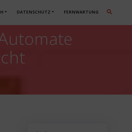
CH
DATENSCHUTZ
FERNWARTUNG
r Automate
icht
n