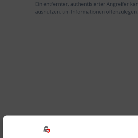
Ein entfernter, authentisierter Angreifer k
ausnutzen, um Informationen offenzulegen.
Beitragsnavigation