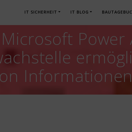
IT SICHERHEIT
IT BLOG
BAUTAGEBU
] Microsoft Powe
achstelle ermögl
von Informatione