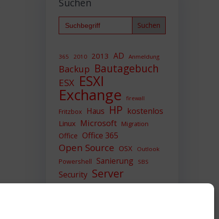
Suchen
p
Search
for:
AD
2013
365
2010
Anmeldung
Bautagebuch
Backup
ESXI
ESX
Exchange
firewall
HP
Haus
kostenlos
Fritzbox
Microsoft
Linux
Migration
Office 365
Office
Open Source
OSX
Outlook
Sanierung
Powershell
SBS
Server
Security
Sicherheit
SIEM
Sicherung
Sophos
SSL
Ubuntu
Update
UTM
Upgrade