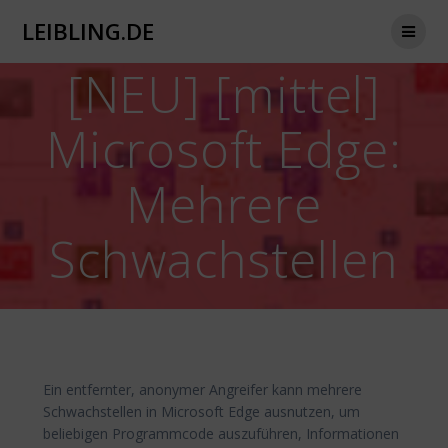
Zum
LEIBLING.DE
Inhalt
springen
[NEU] [mittel]
Microsoft Edge:
Mehrere
Schwachstellen
Ein entfernter, anonymer Angreifer kann mehrere
Schwachstellen in Microsoft Edge ausnutzen, um
beliebigen Programmcode auszuführen, Informationen