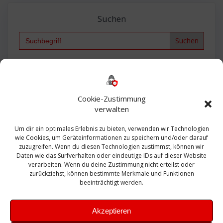
Suchen
Search
for:
Backup
AD
2013
365
2010
Anmeldung
ESXI
Bautagebuch
ESX
Exchange
HP
Haus
Fritzbox
firewall
Cookie-Zustimmung
Microsoft
kostenlos
Linux
Office
Migration
verwalten
Open Source
Office 365
OSX
Powershell
Outlook
Server
Um dir ein optimales Erlebnis zu bieten, verwenden wir Technologien
Sicherheit
Sanierung
Security
SBS
wie Cookies, um Geräteinformationen zu speichern und/oder darauf
Sophos
SSL
Ubuntu
SIEM
Sicherung
zuzugreifen. Wenn du diesen Technologien zustimmst, können wir
Update
UTM
Veeam
Daten wie das Surfverhalten oder eindeutige IDs auf dieser Website
VCSA
Upgrade
VCenter
verarbeiten. Wenn du deine Zustimmung nicht erteilst oder
Windows
VMWare
VPN
WAZUH
zurückziehst, können bestimmte Merkmale und Funktionen
Zertifikat
beeinträchtigt werden.
Akzeptieren