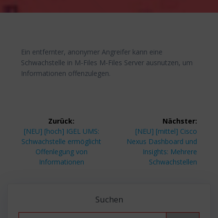
Ein entfernter, anonymer Angreifer kann eine
Schwachstelle in M-Files M-Files Server ausnutzen, um
Informationen offenzulegen.
Beitragsnavigation
Zurück:
Nächster:
Vorheriger
Nächster
[NEU] [hoch] IGEL UMS:
[NEU] [mittel] Cisco
Beitrag:
Beitrag:
Schwachstelle ermöglicht
Nexus Dashboard und
Offenlegung von
Insights: Mehrere
Informationen
Schwachstellen
Suchen
Search