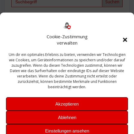
for:
Backup
AD
2013
365
2010
Anmeldung
ESXI
Bautagebuch
ESX
Exchange
HP
Haus
Fritzbox
firewall
Cookie-Zustimmung
Microsoft
kostenlos
Linux
Office
Migration
verwalten
Open Source
Office 365
OSX
Powershell
Outlook
Server
Um dir ein optimales Erlebnis zu bieten, verwenden wir Technologien
Sicherheit
Sanierung
Security
SBS
wie Cookies, um Geräteinformationen zu speichern und/oder darauf
Sophos
SSL
Ubuntu
SIEM
Sicherung
zuzugreifen. Wenn du diesen Technologien zustimmst, können wir
Update
UTM
Veeam
Daten wie das Surfverhalten oder eindeutige IDs auf dieser Website
VCSA
Upgrade
VCenter
verarbeiten. Wenn du deine Zustimmung nicht erteilst oder
Windows
VMWare
VPN
WAZUH
zurückziehst, können bestimmte Merkmale und Funktionen
Zertifikat
beeinträchtigt werden.
Akzeptieren
Ablehnen
© 2026 Leibling.de. Erstellt mit WordPress und dem
Highlight
Einstellungen ansehen
Theme