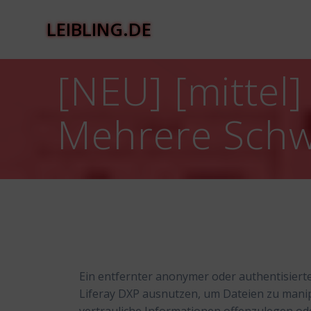
Zum
Inhalt
LEIBLING.DE
springen
[NEU] [mittel]
Mehrere Schw
Ein entfernter anonymer oder authentisierte
Liferay DXP ausnutzen, um Dateien zu manip