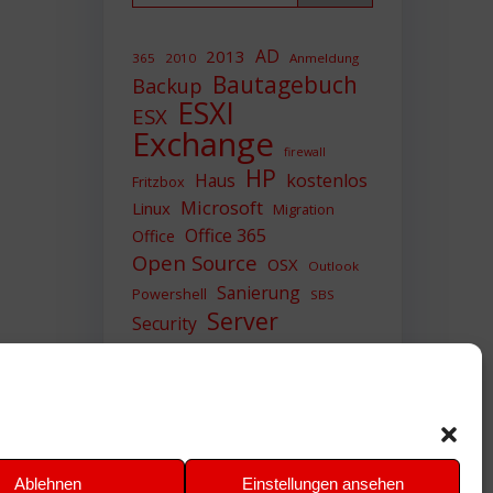
AD
2013
365
2010
Anmeldung
Bautagebuch
Backup
ESXI
ESX
Exchange
firewall
HP
Haus
kostenlos
Fritzbox
Microsoft
Linux
Migration
Office 365
Office
Open Source
OSX
Outlook
Sanierung
Powershell
SBS
Server
Security
Sicherheit
SIEM
Sicherung
Sophos
SSL
Ubuntu
Update
UTM
Upgrade
Veeam
VCSA
VCenter
VMWare
VPN
WAZUH
Ablehnen
Einstellungen ansehen