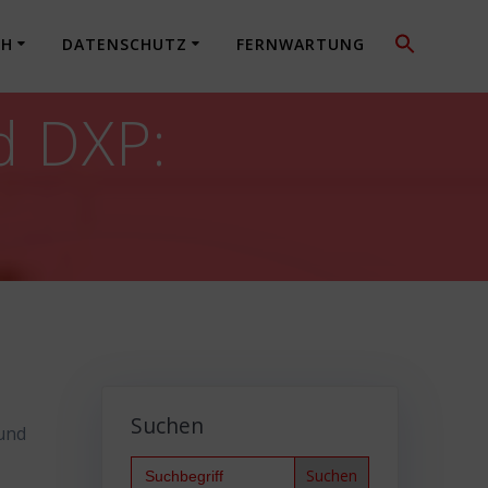
CH
DATENSCHUTZ
FERNWARTUNG
d DXP:
Suchen
 und
Search
for: