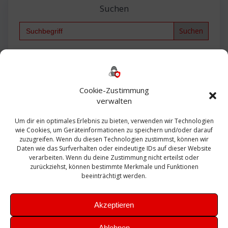
Suchen
Search
for:
Backup
AD
2013
365
2010
Anmeldung
ESXI
Bautagebuch
ESX
Exchange
HP
Haus
Fritzbox
firewall
Cookie-Zustimmung
Microsoft
kostenlos
Linux
Office
Migration
verwalten
Open Source
Office 365
OSX
Powershell
Outlook
Server
Um dir ein optimales Erlebnis zu bieten, verwenden wir Technologien
Sicherheit
Sanierung
Security
SBS
wie Cookies, um Geräteinformationen zu speichern und/oder darauf
Sophos
SSL
Ubuntu
SIEM
Sicherung
zuzugreifen. Wenn du diesen Technologien zustimmst, können wir
Update
UTM
Veeam
Daten wie das Surfverhalten oder eindeutige IDs auf dieser Website
VCSA
Upgrade
VCenter
verarbeiten. Wenn du deine Zustimmung nicht erteilst oder
Windows
VMWare
VPN
WAZUH
zurückziehst, können bestimmte Merkmale und Funktionen
Zertifikat
beeinträchtigt werden.
Akzeptieren
Ablehnen