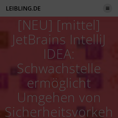
Zum
LEIBLING.DE
Inhalt
springen
[NEU] [mittel]
JetBrains IntelliJ
IDEA:
Schwachstelle
ermöglicht
Umgehen von
Sicherheitsvorkeh