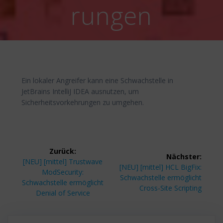
rungen
Ein lokaler Angreifer kann eine Schwachstelle in
JetBrains IntelliJ IDEA ausnutzen, um
Sicherheitsvorkehrungen zu umgehen.
Beitragsnavigation
Zurück:
Nächster:
Vorheriger
[NEU] [mittel] Trustwave
Nächster
[NEU] [mittel] HCL BigFix:
Beitrag:
ModSecurity:
Beitrag:
Schwachstelle ermöglicht
Schwachstelle ermöglicht
Cross-Site Scripting
Denial of Service