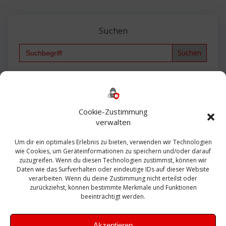
Suchen
Search
for:
Backup
AD
2013
365
2010
Anmeldung
ESXI
Bautagebuch
ESX
Exchange
HP
Haus
Fritzbox
firewall
Cookie-Zustimmung
Microsoft
kostenlos
Linux
Office
Migration
verwalten
Open Source
Office 365
OSX
Powershell
Outlook
Server
Um dir ein optimales Erlebnis zu bieten, verwenden wir Technologien
Sicherheit
Sanierung
Security
SBS
wie Cookies, um Geräteinformationen zu speichern und/oder darauf
Sophos
SSL
Ubuntu
SIEM
Sicherung
zuzugreifen. Wenn du diesen Technologien zustimmst, können wir
Update
UTM
Veeam
Daten wie das Surfverhalten oder eindeutige IDs auf dieser Website
VCSA
Upgrade
VCenter
verarbeiten. Wenn du deine Zustimmung nicht erteilst oder
Windows
VMWare
VPN
WAZUH
zurückziehst, können bestimmte Merkmale und Funktionen
Zertifikat
beeinträchtigt werden.
Akzeptieren