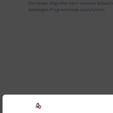
Ein lokaler Angreifer kann mehrere Schwach
beliebigen Programmcode auszuführen.
Beitragsnavigation