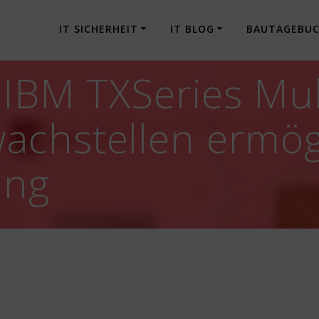
IT SICHERHEIT
IT BLOG
BAUTAGEBU
 IBM TXSeries Mul
achstellen ermög
ung