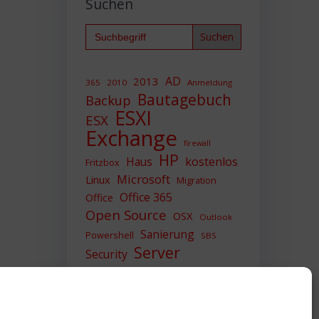
Suchen
Search
for:
AD
2013
365
2010
Anmeldung
Bautagebuch
Backup
ESXI
ESX
Exchange
firewall
HP
Haus
kostenlos
Fritzbox
Microsoft
Linux
Migration
Office 365
Office
Open Source
OSX
Outlook
Sanierung
Powershell
SBS
Server
Security
Sicherheit
SIEM
Sicherung
Sophos
SSL
Ubuntu
Update
UTM
Upgrade