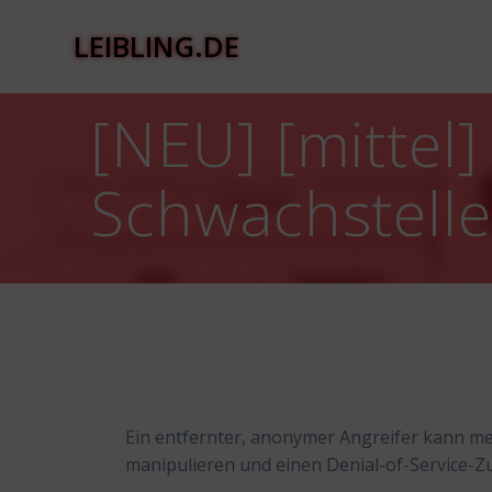
Zum
Inhalt
LEIBLING.DE
springen
[NEU] [mittel
Schwachstell
Ein entfernter, anonymer Angreifer kann m
manipulieren und einen Denial-of-Service-Z