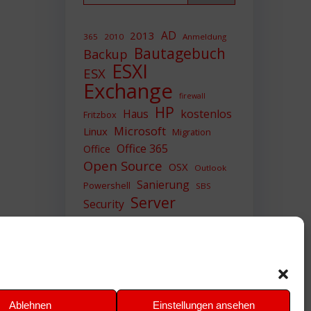
AD
2013
365
2010
Anmeldung
Bautagebuch
Backup
ESXI
ESX
Exchange
firewall
HP
Haus
kostenlos
Fritzbox
Microsoft
Linux
Migration
Office 365
Office
Open Source
OSX
Outlook
Sanierung
Powershell
SBS
Server
Security
Sicherheit
SIEM
Sicherung
Sophos
SSL
Ubuntu
Update
UTM
Upgrade
Veeam
VCSA
VCenter
VMWare
VPN
WAZUH
Ablehnen
Einstellungen ansehen