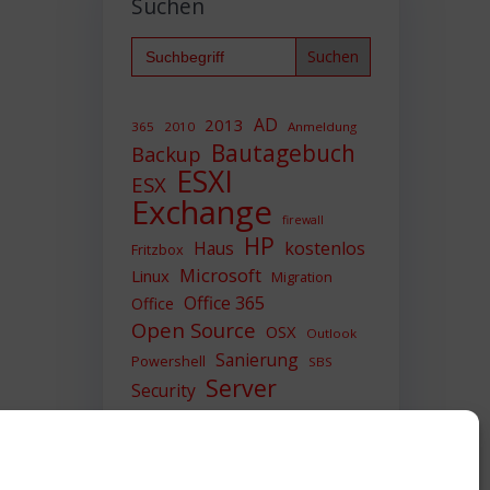
Suchen
Search
for:
AD
2013
365
2010
Anmeldung
Bautagebuch
Backup
ESXI
ESX
Exchange
firewall
HP
Haus
kostenlos
Fritzbox
Microsoft
Linux
Migration
Office 365
Office
Open Source
OSX
Outlook
Sanierung
Powershell
SBS
Server
Security
Sicherheit
SIEM
Sicherung
Sophos
SSL
Ubuntu
Update
UTM
Upgrade