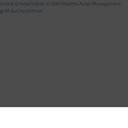
kann eine Schwachstelle in IBM Maximo Asset Management
griff durchzuführen.