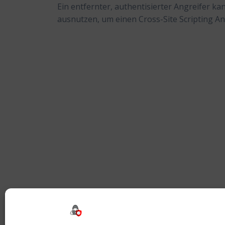
Ein entfernter, authentisierter Angreifer 
ausnutzen, um einen Cross-Site Scripting An
Beitragsnavigation