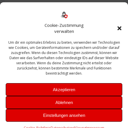
Backup
AD
2013
365
2010
Anmeldung
ESXI
Bautagebuch
ESX
Exchange
HP
Haus
Fritzbox
firewall
Cookie-Zustimmung
Microsoft
kostenlos
Linux
Office
Migration
verwalten
Open Source
Office 365
OSX
Powershell
Outlook
Server
Um dir ein optimales Erlebnis zu bieten, verwenden wir Technologien
Sicherheit
Sanierung
Security
SBS
wie Cookies, um Geräteinformationen zu speichern und/oder darauf
Sophos
SSL
Ubuntu
SIEM
Sicherung
zuzugreifen. Wenn du diesen Technologien zustimmst, können wir
Update
UTM
Veeam
Daten wie das Surfverhalten oder eindeutige IDs auf dieser Website
VCSA
Upgrade
VCenter
verarbeiten. Wenn du deine Zustimmung nicht erteilst oder
Windows
VMWare
VPN
WAZUH
zurückziehst, können bestimmte Merkmale und Funktionen
Zertifikat
beeinträchtigt werden.
Akzeptieren
Ablehnen
© 2026 Leibling.de. Erstellt mit WordPress und dem
Highlight
Einstellungen ansehen
Theme
Cookie-Richtlinie
Datenschutzerklärung
Impressum