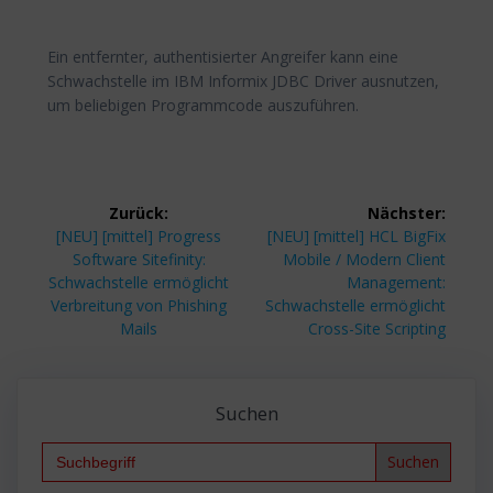
Ein entfernter, authentisierter Angreifer kann eine
Schwachstelle im IBM Informix JDBC Driver ausnutzen,
um beliebigen Programmcode auszuführen.
Beitragsnavigation
Zurück:
Nächster:
Vorheriger
Nächster
[NEU] [mittel] Progress
[NEU] [mittel] HCL BigFix
Beitrag:
Beitrag:
Software Sitefinity:
Mobile / Modern Client
Schwachstelle ermöglicht
Management:
Verbreitung von Phishing
Schwachstelle ermöglicht
Mails
Cross-Site Scripting
Suchen
Search
for: