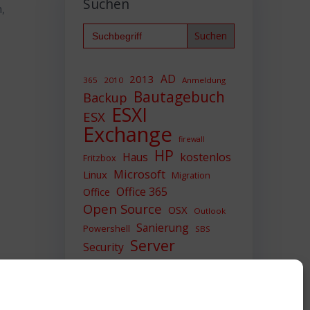
Suchen
,
Search
for:
AD
2013
365
2010
Anmeldung
Bautagebuch
Backup
ESXI
ESX
Exchange
firewall
HP
Haus
kostenlos
Fritzbox
Microsoft
Linux
Migration
Office 365
Office
Open Source
OSX
Outlook
Sanierung
Powershell
SBS
Server
Security
Sicherheit
SIEM
Sicherung
Sophos
SSL
Ubuntu
Update
UTM
Upgrade