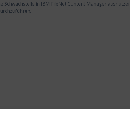
ne Schwachstelle in IBM FileNet Content Manager ausnutzen
 durchzuführen.