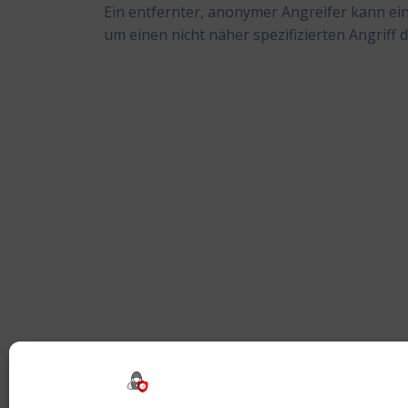
Ein entfernter, anonymer Angreifer kann ei
um einen nicht näher spezifizierten Angriff
Beitragsnavigation