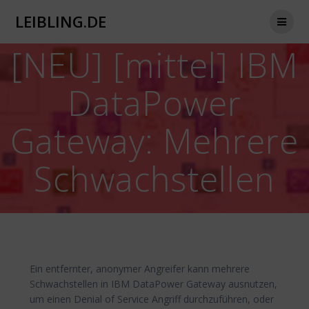
Zum
LEIBLING.DE
Inhalt
springen
[NEU] [mittel] IBM
DataPower
Gateway: Mehrere
Schwachstellen
Ein entfernter, anonymer Angreifer kann mehrere
Schwachstellen in IBM DataPower Gateway ausnutzen,
um einen Denial of Service Angriff durchzuführen, oder