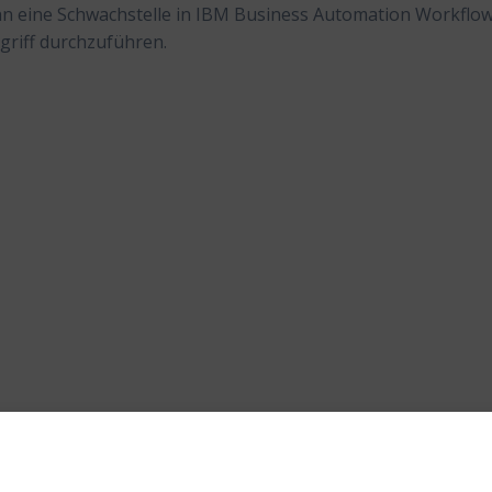
ann eine Schwachstelle in IBM Business Automation Workflo
griff durchzuführen.