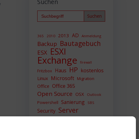
Suchen
w
Search
for:
AD
2013
365
2010
Anmeldung
Bautagebuch
Backup
ESXI
ESX
Exchange
firewall
HP
Haus
kostenlos
Fritzbox
Microsoft
Linux
Migration
Office 365
Office
Open Source
OSX
Outlook
Sanierung
Powershell
SBS
Server
Security
Sicherheit
SIEM
Sicherung
Sophos
SSL
Ubuntu
Update
UTM
Upgrade