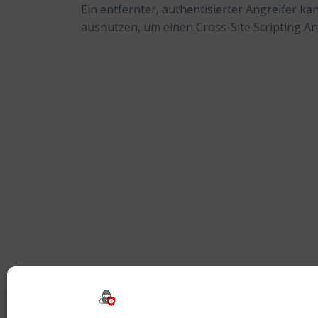
Ein entfernter, authentisierter Angreifer k
ausnutzen, um einen Cross-Site Scripting An
Beitragsnavigation