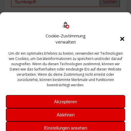
for:
Backup
AD
2013
365
2010
Anmeldung
ESXI
Bautagebuch
ESX
Exchange
HP
Haus
Fritzbox
firewall
Cookie-Zustimmung
Microsoft
kostenlos
Linux
Office
Migration
verwalten
Open Source
Office 365
OSX
Powershell
Outlook
Server
Um dir ein optimales Erlebnis zu bieten, verwenden wir Technologien
Sicherheit
Sanierung
Security
SBS
wie Cookies, um Geräteinformationen zu speichern und/oder darauf
Sophos
SSL
Ubuntu
SIEM
Sicherung
zuzugreifen. Wenn du diesen Technologien zustimmst, können wir
Update
UTM
Veeam
Daten wie das Surfverhalten oder eindeutige IDs auf dieser Website
VCSA
Upgrade
VCenter
verarbeiten. Wenn du deine Zustimmung nicht erteilst oder
Windows
VMWare
VPN
WAZUH
zurückziehst, können bestimmte Merkmale und Funktionen
Zertifikat
beeinträchtigt werden.
Akzeptieren
Ablehnen
© 2026 Leibling.de. Erstellt mit WordPress und dem
Highlight
Einstellungen ansehen
Theme