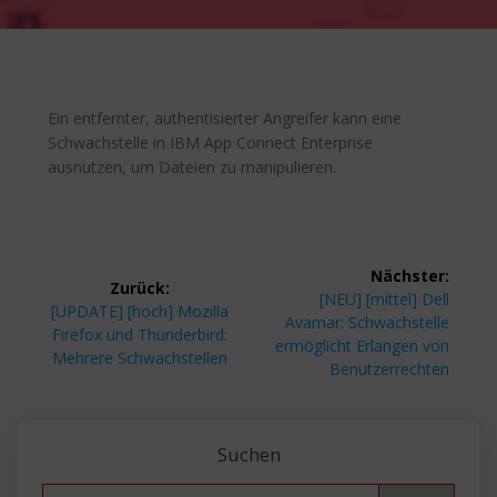
Ein entfernter, authentisierter Angreifer kann eine
Schwachstelle in IBM App Connect Enterprise
ausnutzen, um Dateien zu manipulieren.
Beitragsnavigation
Nächster:
Zurück:
Nächster
[NEU] [mittel] Dell
Vorheriger
[UPDATE] [hoch] Mozilla
Beitrag:
Avamar: Schwachstelle
Beitrag:
Firefox und Thunderbird:
ermöglicht Erlangen von
Mehrere Schwachstellen
Benutzerrechten
Suchen
Search