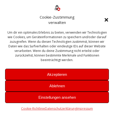
Backup
AD
2013
365
2010
Anmeldung
ESXI
Bautagebuch
ESX
Exchange
HP
Haus
Fritzbox
firewall
Cookie-Zustimmung
Microsoft
kostenlos
Linux
Office
Migration
verwalten
Open Source
Office 365
OSX
Powershell
Outlook
Server
Um dir ein optimales Erlebnis zu bieten, verwenden wir Technologien
Sicherheit
Sanierung
Security
SBS
wie Cookies, um Geräteinformationen zu speichern und/oder darauf
Sophos
SSL
Ubuntu
SIEM
Sicherung
zuzugreifen. Wenn du diesen Technologien zustimmst, können wir
Update
UTM
Veeam
Daten wie das Surfverhalten oder eindeutige IDs auf dieser Website
VCSA
Upgrade
VCenter
verarbeiten. Wenn du deine Zustimmung nicht erteilst oder
Windows
VMWare
VPN
WAZUH
zurückziehst, können bestimmte Merkmale und Funktionen
Zertifikat
beeinträchtigt werden.
Akzeptieren
Ablehnen
© 2026 Leibling.de. Erstellt mit WordPress und dem
Highlight
Einstellungen ansehen
Theme
Cookie-Richtlinie
Datenschutzerklärung
Impressum