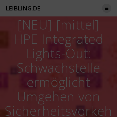
Zum
LEIBLING.DE
Inhalt
springen
[NEU] [mittel]
HPE Integrated
Lights-Out:
Schwachstelle
ermöglicht
Umgehen von
Sicherheitsvorkeh