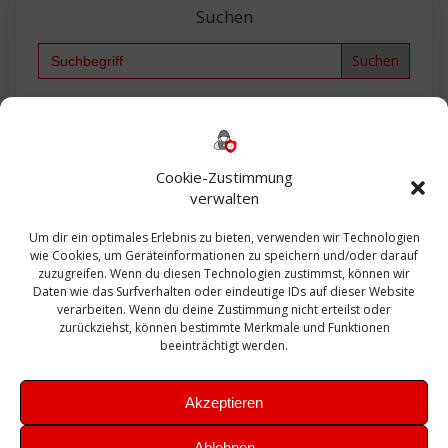
Suchen
Search
for:
Backup
AD
2013
365
2010
Anmeldung
ESXI
Bautagebuch
ESX
Exchange
HP
Haus
Fritzbox
firewall
Cookie-Zustimmung
Microsoft
kostenlos
Linux
Office
Migration
verwalten
Open Source
Office 365
OSX
Powershell
Outlook
Server
Um dir ein optimales Erlebnis zu bieten, verwenden wir Technologien
Sicherheit
Sanierung
Security
SBS
wie Cookies, um Geräteinformationen zu speichern und/oder darauf
Sophos
SSL
Ubuntu
SIEM
Sicherung
zuzugreifen. Wenn du diesen Technologien zustimmst, können wir
Update
UTM
Veeam
Daten wie das Surfverhalten oder eindeutige IDs auf dieser Website
VCSA
Upgrade
VCenter
verarbeiten. Wenn du deine Zustimmung nicht erteilst oder
Windows
VMWare
VPN
WAZUH
zurückziehst, können bestimmte Merkmale und Funktionen
Zertifikat
beeinträchtigt werden.
Akzeptieren
Ablehnen