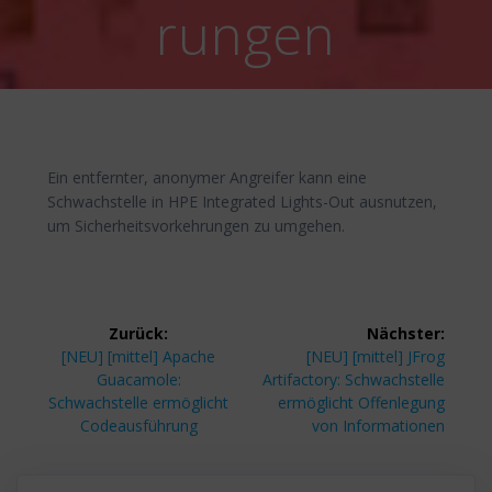
rungen
Ein entfernter, anonymer Angreifer kann eine
Schwachstelle in HPE Integrated Lights-Out ausnutzen,
um Sicherheitsvorkehrungen zu umgehen.
Beitragsnavigation
Zurück:
Nächster:
Vorheriger
Nächster
[NEU] [mittel] Apache
[NEU] [mittel] JFrog
Beitrag:
Beitrag:
Guacamole:
Artifactory: Schwachstelle
Schwachstelle ermöglicht
ermöglicht Offenlegung
Codeausführung
von Informationen