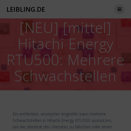
Zum
LEIBLING.DE
Inhalt
springen
[NEU] [mittel]
Hitachi Energy
RTU500: Mehrere
Schwachstellen
Ein entfernter, anonymer Angreifer kann mehrere
Schwachstellen in Hitachi Energy RTU500 ausnutzen,
um die Identität des Dienstes zu fälschen oder einen