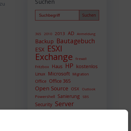
Suchen
 zu
Search
for:
AD
2013
365
2010
Anmeldung
Bautagebuch
Backup
ESXI
ESX
Exchange
firewall
HP
Haus
kostenlos
Fritzbox
Microsoft
Linux
Migration
Office 365
Office
Open Source
OSX
Outlook
Sanierung
Powershell
SBS
Server
Security
Sicherheit
SIEM
Sicherung
Sophos
SSL
Ubuntu
Update
UTM
Upgrade