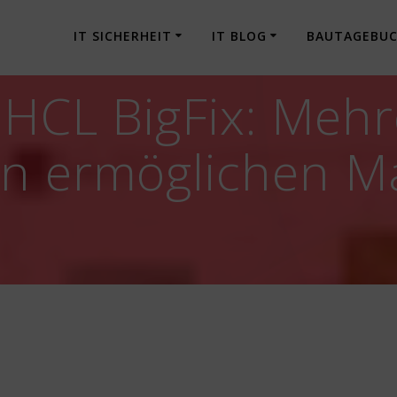
IT SICHERHEIT
IT BLOG
BAUTAGEBU
] HCL BigFix: Meh
n ermöglichen M