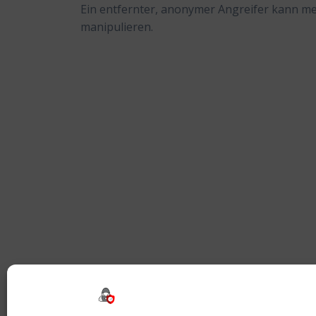
Ein entfernter, anonymer Angreifer kann me
manipulieren.
Beitragsnavigation