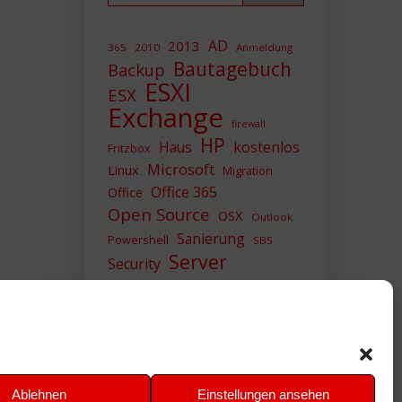
AD
2013
365
2010
Anmeldung
Bautagebuch
Backup
ESXI
ESX
Exchange
firewall
HP
Haus
kostenlos
Fritzbox
Microsoft
Linux
Migration
Office 365
Office
Open Source
OSX
Outlook
Sanierung
Powershell
SBS
Server
Security
Sicherheit
SIEM
Sicherung
Sophos
SSL
Ubuntu
Update
UTM
Upgrade
Veeam
VCSA
VCenter
VMWare
VPN
WAZUH
Ablehnen
Einstellungen ansehen