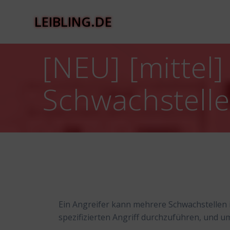
Zum
Inhalt
LEIBLING.DE
springen
[NEU] [mittel
Schwachstell
Ein Angreifer kann mehrere Schwachstellen 
spezifizierten Angriff durchzuführen, und um