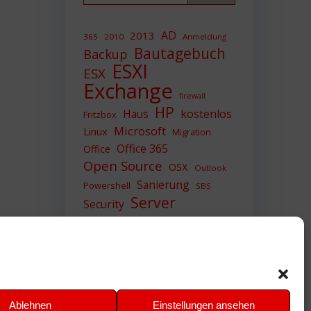
AD
2013
365
2010
Anmeldung
Bautagebuch
Backup
ESXI
ESX
Exchange
firewall
HP
Haus
kostenlos
Fritzbox
Microsoft
Linux
Migration
Office 365
Office
Open Source
OSX
Outlook
Sanierung
Powershell
SBS
Server
Security
Sicherheit
SIEM
Sicherung
Sophos
SSL
Ubuntu
Update
UTM
Upgrade
Veeam
VCSA
VCenter
VMWare
VPN
WAZUH
Ablehnen
Einstellungen ansehen