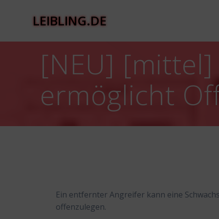
Zum
Inhalt
LEIBLING.DE
springen
[NEU] [mittel
ermöglicht Of
Ein entfernter Angreifer kann eine Schwach
offenzulegen.