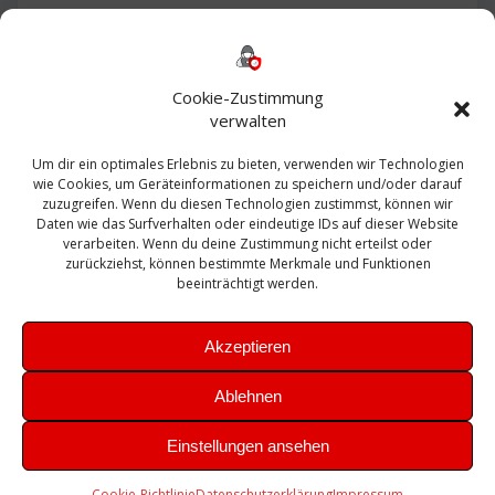
Backup
AD
2013
365
2010
Anmeldung
ESXI
Bautagebuch
ESX
Exchange
HP
Haus
Fritzbox
firewall
Cookie-Zustimmung
Microsoft
kostenlos
Linux
Office
Migration
verwalten
Open Source
Office 365
OSX
Powershell
Outlook
Server
Um dir ein optimales Erlebnis zu bieten, verwenden wir Technologien
Sicherheit
Sanierung
Security
SBS
wie Cookies, um Geräteinformationen zu speichern und/oder darauf
Sophos
SSL
Ubuntu
SIEM
Sicherung
zuzugreifen. Wenn du diesen Technologien zustimmst, können wir
Update
UTM
Veeam
Daten wie das Surfverhalten oder eindeutige IDs auf dieser Website
VCSA
Upgrade
VCenter
verarbeiten. Wenn du deine Zustimmung nicht erteilst oder
Windows
VMWare
VPN
WAZUH
zurückziehst, können bestimmte Merkmale und Funktionen
Zertifikat
beeinträchtigt werden.
Akzeptieren
Ablehnen
© 2026 Leibling.de. Erstellt mit WordPress und dem
Highlight
Einstellungen ansehen
Theme
Cookie-Richtlinie
Datenschutzerklärung
Impressum