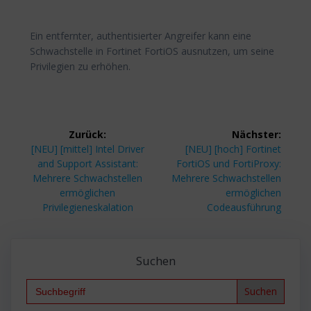
Ein entfernter, authentisierter Angreifer kann eine
Schwachstelle in Fortinet FortiOS ausnutzen, um seine
Privilegien zu erhöhen.
Beitragsnavigation
Zurück:
Nächster:
Vorheriger
Nächster
[NEU] [mittel] Intel Driver
[NEU] [hoch] Fortinet
Beitrag:
Beitrag:
and Support Assistant:
FortiOS und FortiProxy:
Mehrere Schwachstellen
Mehrere Schwachstellen
ermöglichen
ermöglichen
Privilegieneskalation
Codeausführung
Suchen
Search
for: