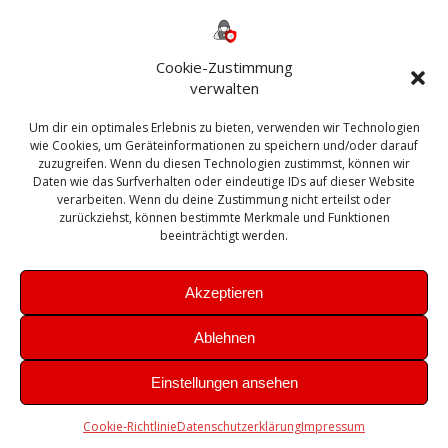
Backup
AD
2013
365
2010
Anmeldung
ESXI
Bautagebuch
ESX
Exchange
HP
Haus
Fritzbox
firewall
Cookie-Zustimmung
Microsoft
kostenlos
Linux
Office
Migration
verwalten
Open Source
Office 365
OSX
Powershell
Outlook
Server
Um dir ein optimales Erlebnis zu bieten, verwenden wir Technologien
Sicherheit
Sanierung
Security
SBS
wie Cookies, um Geräteinformationen zu speichern und/oder darauf
Sophos
SSL
Ubuntu
SIEM
Sicherung
zuzugreifen. Wenn du diesen Technologien zustimmst, können wir
Update
UTM
Veeam
Daten wie das Surfverhalten oder eindeutige IDs auf dieser Website
VCSA
Upgrade
VCenter
verarbeiten. Wenn du deine Zustimmung nicht erteilst oder
Windows
VMWare
VPN
WAZUH
zurückziehst, können bestimmte Merkmale und Funktionen
Zertifikat
beeinträchtigt werden.
Akzeptieren
Ablehnen
© 2026 Leibling.de. Erstellt mit WordPress und dem
Highlight
Einstellungen ansehen
Theme
Cookie-Richtlinie
Datenschutzerklärung
Impressum