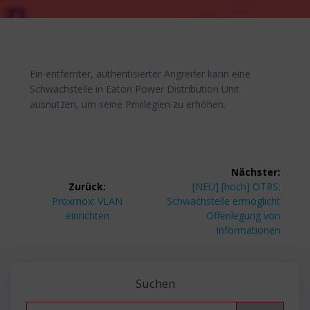
Ein entfernter, authentisierter Angreifer kann eine
Schwachstelle in Eaton Power Distribution Unit
ausnutzen, um seine Privilegien zu erhöhen.
Beitragsnavigation
Nächster:
Nächster
Zurück:
[NEU] [hoch] OTRS:
Vorheriger
Beitrag:
Proxmox: VLAN
Schwachstelle ermöglicht
Beitrag:
einrichten
Offenlegung von
Informationen
Suchen
Search