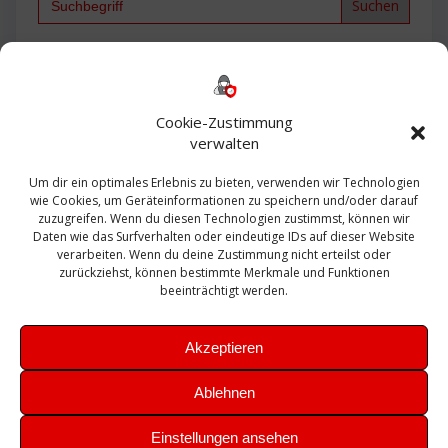
for:
Backup
AD
2013
365
2010
Anmeldung
ESXI
Bautagebuch
ESX
Exchange
HP
Haus
Fritzbox
firewall
Cookie-Zustimmung
Microsoft
kostenlos
Linux
Office
Migration
verwalten
Open Source
Office 365
OSX
Powershell
Outlook
Server
Um dir ein optimales Erlebnis zu bieten, verwenden wir Technologien
Sicherheit
Sanierung
Security
SBS
wie Cookies, um Geräteinformationen zu speichern und/oder darauf
Sophos
SSL
Ubuntu
SIEM
Sicherung
zuzugreifen. Wenn du diesen Technologien zustimmst, können wir
Update
UTM
Veeam
Daten wie das Surfverhalten oder eindeutige IDs auf dieser Website
VCSA
Upgrade
VCenter
verarbeiten. Wenn du deine Zustimmung nicht erteilst oder
Windows
VMWare
VPN
WAZUH
zurückziehst, können bestimmte Merkmale und Funktionen
Zertifikat
beeinträchtigt werden.
Akzeptieren
Ablehnen
© 2026 Leibling.de. Erstellt mit WordPress und dem
Highlight
Einstellungen ansehen
Theme