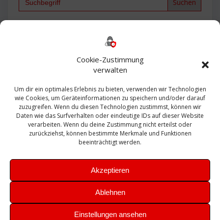
for:
Backup
AD
2013
365
2010
Anmeldung
ESXI
Bautagebuch
ESX
Exchange
HP
Haus
Fritzbox
firewall
Cookie-Zustimmung
Microsoft
kostenlos
Linux
Office
Migration
verwalten
Open Source
Office 365
OSX
Powershell
Outlook
Server
Um dir ein optimales Erlebnis zu bieten, verwenden wir Technologien
Sicherheit
Sanierung
Security
SBS
wie Cookies, um Geräteinformationen zu speichern und/oder darauf
Sophos
SSL
Ubuntu
SIEM
Sicherung
zuzugreifen. Wenn du diesen Technologien zustimmst, können wir
Update
UTM
Veeam
Daten wie das Surfverhalten oder eindeutige IDs auf dieser Website
VCSA
Upgrade
VCenter
verarbeiten. Wenn du deine Zustimmung nicht erteilst oder
Windows
VMWare
VPN
WAZUH
zurückziehst, können bestimmte Merkmale und Funktionen
Zertifikat
beeinträchtigt werden.
Akzeptieren
Ablehnen
© 2026 Leibling.de. Erstellt mit WordPress und dem
Highlight
Einstellungen ansehen
Theme