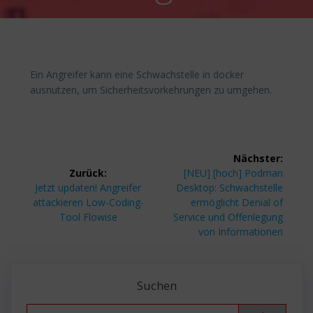
Ein Angreifer kann eine Schwachstelle in docker
ausnutzen, um Sicherheitsvorkehrungen zu umgehen.
Beitragsnavigation
Nächster:
Nächster
Zurück:
[NEU] [hoch] Podman
Vorheriger
Beitrag:
Jetzt updaten! Angreifer
Desktop: Schwachstelle
Beitrag:
attackieren Low-Coding-
ermöglicht Denial of
Tool Flowise
Service und Offenlegung
von Informationen
Suchen
Search