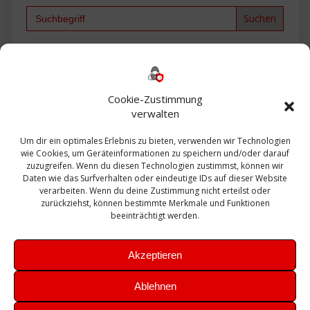
Search
for:
Backup
AD
2013
365
2010
Anmeldung
ESXI
Bautagebuch
ESX
Exchange
HP
Haus
Fritzbox
firewall
Cookie-Zustimmung
Microsoft
kostenlos
Linux
Office
Migration
verwalten
Open Source
Office 365
OSX
Powershell
Outlook
Server
Um dir ein optimales Erlebnis zu bieten, verwenden wir Technologien
Sicherheit
Sanierung
Security
SBS
wie Cookies, um Geräteinformationen zu speichern und/oder darauf
Sophos
SSL
Ubuntu
SIEM
Sicherung
zuzugreifen. Wenn du diesen Technologien zustimmst, können wir
Update
UTM
Veeam
Daten wie das Surfverhalten oder eindeutige IDs auf dieser Website
VCSA
Upgrade
VCenter
verarbeiten. Wenn du deine Zustimmung nicht erteilst oder
Windows
VMWare
VPN
WAZUH
zurückziehst, können bestimmte Merkmale und Funktionen
Zertifikat
beeinträchtigt werden.
Akzeptieren
Ablehnen
© 2026 Leibling.de. Erstellt mit WordPress und dem
Highlight